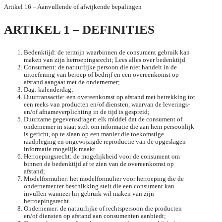
Artikel 16 – Aanvullende of afwijkende bepalingen
ARTIKEL 1 – DEFINITIES
Bedenktijd: de termijn waarbinnen de consument gebruik kan
maken van zijn herroepingsrecht; Lees alles over bedenktijd
Consument: de natuurlijke persoon die niet handelt in de
uitoefening van beroep of bedrijf en een overeenkomst op
afstand aangaat met de ondernemer;
Dag: kalenderdag;
Duurtransactie: een overeenkomst op afstand met betrekking tot
een reeks van producten en/of diensten, waarvan de leverings-
en/of afnameverplichting in de tijd is gespreid;
Duurzame gegevensdrager: elk middel dat de consument of
ondernemer in staat stelt om informatie die aan hem persoonlijk
is gericht, op te slaan op een manier die toekomstige
raadpleging en ongewijzigde reproductie van de opgeslagen
informatie mogelijk maakt.
Herroepingsrecht: de mogelijkheid voor de consument om
binnen de bedenktijd af te zien van de overeenkomst op
afstand;
Modelformulier: het modelformulier voor herroeping die de
ondernemer ter beschikking stelt die een consument kan
invullen wanneer hij gebruik wil maken van zijn
herroepingsrecht.
Ondernemer: de natuurlijke of rechtspersoon die producten
en/of diensten op afstand aan consumenten aanbiedt;