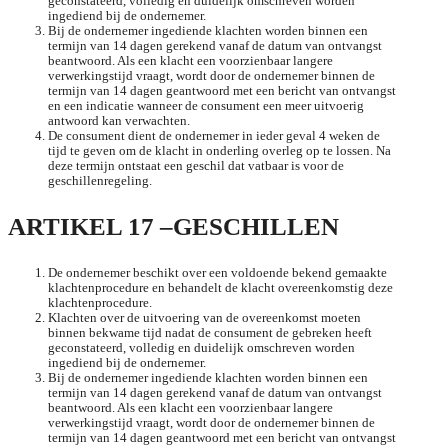
geconstateerd, volledig en duidelijk omschreven worden
ingediend bij de ondernemer.
Bij de ondernemer ingediende klachten worden binnen een
termijn van 14 dagen gerekend vanaf de datum van ontvangst
beantwoord. Als een klacht een voorzienbaar langere
verwerkingstijd vraagt, wordt door de ondernemer binnen de
termijn van 14 dagen geantwoord met een bericht van ontvangst
en een indicatie wanneer de consument een meer uitvoerig
antwoord kan verwachten.
De consument dient de ondernemer in ieder geval 4 weken de
tijd te geven om de klacht in onderling overleg op te lossen. Na
deze termijn ontstaat een geschil dat vatbaar is voor de
geschillenregeling.
ARTIKEL 17 –GESCHILLEN
De ondernemer beschikt over een voldoende bekend gemaakte
klachtenprocedure en behandelt de klacht overeenkomstig deze
klachtenprocedure.
Klachten over de uitvoering van de overeenkomst moeten
binnen bekwame tijd nadat de consument de gebreken heeft
geconstateerd, volledig en duidelijk omschreven worden
ingediend bij de ondernemer.
Bij de ondernemer ingediende klachten worden binnen een
termijn van 14 dagen gerekend vanaf de datum van ontvangst
beantwoord. Als een klacht een voorzienbaar langere
verwerkingstijd vraagt, wordt door de ondernemer binnen de
termijn van 14 dagen geantwoord met een bericht van ontvangst