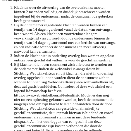
Klachten over de uitvoering van de overeenkomst moeten
binnen 2 maanden volledig en duidelijk omschreven worden
ingediend bij de ondernemer, nadat de consument de gebreken
heeft geconstateerd.
Bij de ondernemer ingediende klachten worden binnen een
termijn van 14 dagen gerekend vanaf de datum van ontvangst
beantwoord. Als een klacht een voorzienbaar langere
verwerkingstijd vraagt, wordt door de ondernemer binnen de
termijn van 14 dagen geantwoord met een bericht van ontvangst
en een indicatie wanneer de consument een meer uitvoerig
antwoord kan verwachten.
Indien de klacht niet in onderling overleg kan worden opgelost
ontstaat een geschil dat vatbaar is voor de geschillenregeling.
Bij klachten dient een consument zich allereerst te wenden tot
de ondernemer. Indien de webwinkel is aangesloten bij
Stichting WebwinkelKeur en bij klachten die niet in onderling
overleg opgelost kunnen worden dient de consument zich te
wenden tot Stichting WebwinkelKeur (www.webwinkelkeur.nl),
deze zal gratis bemiddelen. Controleer of deze webwinkel een
lopend lidmaatschap heeft via
https://www.webwinkelkeur.nl/ledenlijst/. Mocht er dan nog
niet tot een oplossing gekomen worden, heeft de consument de
mogelijkheid om zijn klacht te laten behandelen door de door
Stichting WebwinkelKeur aangestelde onafhankelijke
geschillencommissie, de uitspraak hiervan is bindend en zowel
ondernemer als consument stemmen in met deze bindende
uitspraak. Aan het voorleggen van een geschil aan deze
geschillencommissie zijn kosten verbonden die door de
consument betaald dienen te worden aan de betreffende