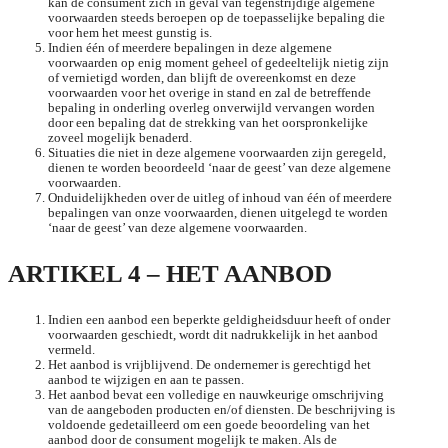
kan de consument zich in geval van tegenstrijdige algemene
voorwaarden steeds beroepen op de toepasselijke bepaling die
voor hem het meest gunstig is.
Indien één of meerdere bepalingen in deze algemene
voorwaarden op enig moment geheel of gedeeltelijk nietig zijn
of vernietigd worden, dan blijft de overeenkomst en deze
voorwaarden voor het overige in stand en zal de betreffende
bepaling in onderling overleg onverwijld vervangen worden
door een bepaling dat de strekking van het oorspronkelijke
zoveel mogelijk benaderd.
Situaties die niet in deze algemene voorwaarden zijn geregeld,
dienen te worden beoordeeld ‘naar de geest’ van deze algemene
voorwaarden.
Onduidelijkheden over de uitleg of inhoud van één of meerdere
bepalingen van onze voorwaarden, dienen uitgelegd te worden
‘naar de geest’ van deze algemene voorwaarden.
ARTIKEL 4 – HET AANBOD
Indien een aanbod een beperkte geldigheidsduur heeft of onder
voorwaarden geschiedt, wordt dit nadrukkelijk in het aanbod
vermeld.
Het aanbod is vrijblijvend. De ondernemer is gerechtigd het
aanbod te wijzigen en aan te passen.
Het aanbod bevat een volledige en nauwkeurige omschrijving
van de aangeboden producten en/of diensten. De beschrijving is
voldoende gedetailleerd om een goede beoordeling van het
aanbod door de consument mogelijk te maken. Als de