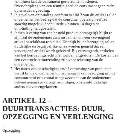
termijnen kan de consument geen rechten ontlenen.
Overschrijding van een termijn geeft de consument geen recht
op schadevergoeding.
In geval van ontbinding conform het lid 3 van dit artikel zal de
ondernemer het bedrag dat de consument betaald heeft zo
spoedig mogelijk, doch uiterlijk binnen 14 dagen na
ontbinding, terugbetalen.
Indien levering van een besteld product onmogelijk blijkt te
zijn, zal de ondernemer zich inspannen om een vervangend
artikel beschikbaar te stellen. Uiterlijk bij de bezorging zal op
duidelijke en begrijpelijke wijze worden gemeld dat een
vervangend artikel wordt geleverd. Bij vervangende artikelen
kan het herroepingsrecht niet worden uitgesloten. De kosten van
een eventuele retourzending zijn voor rekening van de
ondernemer.
Het risico van beschadiging en/of vermissing van producten
berust bij de ondernemer tot het moment van bezorging aan de
consument of een vooraf aangewezen en aan de ondernemer
bekend gemaakte vertegenwoordiger, tenzij uitdrukkelijk
anders is overeengekomen.
ARTIKEL 12 –
DUURTRANSACTIES: DUUR,
OPZEGGING EN VERLENGING
Opzegging