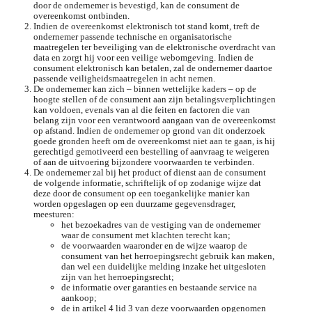
door de ondernemer is bevestigd, kan de consument de
overeenkomst ontbinden.
Indien de overeenkomst elektronisch tot stand komt, treft de
ondernemer passende technische en organisatorische
maatregelen ter beveiliging van de elektronische overdracht van
data en zorgt hij voor een veilige webomgeving. Indien de
consument elektronisch kan betalen, zal de ondernemer daartoe
passende veiligheidsmaatregelen in acht nemen.
De ondernemer kan zich – binnen wettelijke kaders – op de
hoogte stellen of de consument aan zijn betalingsverplichtingen
kan voldoen, evenals van al die feiten en factoren die van
belang zijn voor een verantwoord aangaan van de overeenkomst
op afstand. Indien de ondernemer op grond van dit onderzoek
goede gronden heeft om de overeenkomst niet aan te gaan, is hij
gerechtigd gemotiveerd een bestelling of aanvraag te weigeren
of aan de uitvoering bijzondere voorwaarden te verbinden.
De ondernemer zal bij het product of dienst aan de consument
de volgende informatie, schriftelijk of op zodanige wijze dat
deze door de consument op een toegankelijke manier kan
worden opgeslagen op een duurzame gegevensdrager,
meesturen:
het bezoekadres van de vestiging van de ondernemer
waar de consument met klachten terecht kan;
de voorwaarden waaronder en de wijze waarop de
consument van het herroepingsrecht gebruik kan maken,
dan wel een duidelijke melding inzake het uitgesloten
zijn van het herroepingsrecht;
de informatie over garanties en bestaande service na
aankoop;
de in artikel 4 lid 3 van deze voorwaarden opgenomen