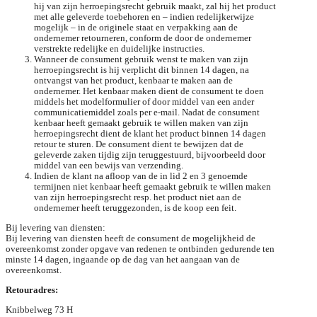
hij van zijn herroepingsrecht gebruik maakt, zal hij het product
met alle geleverde toebehoren en – indien redelijkerwijze
mogelijk – in de originele staat en verpakking aan de
ondernemer retourneren, conform de door de ondernemer
verstrekte redelijke en duidelijke instructies.
Wanneer de consument gebruik wenst te maken van zijn
herroepingsrecht is hij verplicht dit binnen 14 dagen, na
ontvangst van het product, kenbaar te maken aan de
ondernemer. Het kenbaar maken dient de consument te doen
middels het modelformulier of door middel van een ander
communicatiemiddel zoals per e-mail. Nadat de consument
kenbaar heeft gemaakt gebruik te willen maken van zijn
herroepingsrecht dient de klant het product binnen 14 dagen
retour te sturen. De consument dient te bewijzen dat de
geleverde zaken tijdig zijn teruggestuurd, bijvoorbeeld door
middel van een bewijs van verzending.
Indien de klant na afloop van de in lid 2 en 3 genoemde
termijnen niet kenbaar heeft gemaakt gebruik te willen maken
van zijn herroepingsrecht resp. het product niet aan de
ondernemer heeft teruggezonden, is de koop een feit.
Bij levering van diensten:
Bij levering van diensten heeft de consument de mogelijkheid de
overeenkomst zonder opgave van redenen te ontbinden gedurende ten
minste 14 dagen, ingaande op de dag van het aangaan van de
overeenkomst.
Retouradres:
Knibbelweg 73 H