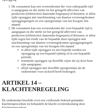
De consument kan een overeenkomst die voor onbepaalde tijd
is aangegaan en die strekt tot het geregeld afleveren van
producten (elektriciteit daaronder begrepen) of diensten, te allen
tijde opzeggen met inachtneming van daartoe overeengekomen
opzeggingsregels en een opzegtermijn van ten hoogste één
maand.
De consument kan een overeenkomst die voor bepaalde tijd is
aangegaan en die strekt tot het geregeld afleveren van
producten (elektriciteit daaronder begrepen) of diensten, te allen
tijde tegen het einde van de bepaalde duur opzeggen met
inachtneming van daartoe overeengekomen opzeggingsregels
en een opzegtermijn van ten hoogste één maand.
te allen tijde opzeggen en niet beperkt worden tot
opzegging op een bepaald tijdstip of in een bepaalde
periode;
tenminste opzeggen op dezelfde wijze als zij door hem
zijn aangegaan;
altijd opzeggen met dezelfde opzegtermijn als de
ondernemer voor zichzelf heeft bedongen.
ARTIKEL 14 –
KLACHTENREGELING
De ondernemer beschikt over een voldoende bekend gemaakte
klachtenprocedure en behandelt de klacht overeenkomstig deze
klachtenprocedure.