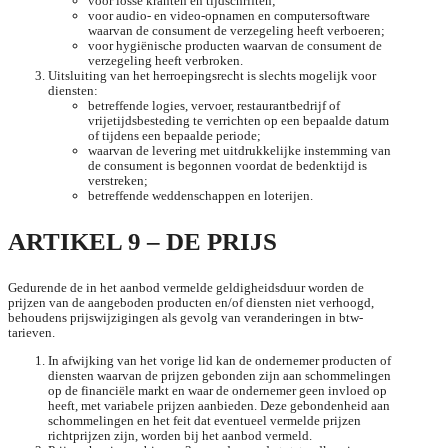
voor losse kranten en tijdschriften;
voor audio- en video-opnamen en computersoftware
waarvan de consument de verzegeling heeft verboeren;
voor hygiënische producten waarvan de consument de
verzegeling heeft verbroken.
Uitsluiting van het herroepingsrecht is slechts mogelijk voor
diensten:
betreffende logies, vervoer, restaurantbedrijf of
vrijetijdsbesteding te verrichten op een bepaalde datum
of tijdens een bepaalde periode;
waarvan de levering met uitdrukkelijke instemming van
de consument is begonnen voordat de bedenktijd is
verstreken;
betreffende weddenschappen en loterijen.
ARTIKEL 9 – DE PRIJS
Gedurende de in het aanbod vermelde geldigheidsduur worden de
prijzen van de aangeboden producten en/of diensten niet verhoogd,
behoudens prijswijzigingen als gevolg van veranderingen in btw-
tarieven.
In afwijking van het vorige lid kan de ondernemer producten of
diensten waarvan de prijzen gebonden zijn aan schommelingen
op de financiële markt en waar de ondernemer geen invloed op
heeft, met variabele prijzen aanbieden. Deze gebondenheid aan
schommelingen en het feit dat eventueel vermelde prijzen
richtprijzen zijn, worden bij het aanbod vermeld.