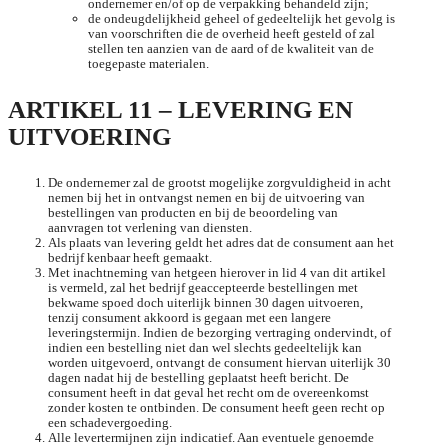
ondernemer en/of op de verpakking behandeld zijn;
de ondeugdelijkheid geheel of gedeeltelijk het gevolg is
van voorschriften die de overheid heeft gesteld of zal
stellen ten aanzien van de aard of de kwaliteit van de
toegepaste materialen.
ARTIKEL 11 – LEVERING EN
UITVOERING
De ondernemer zal de grootst mogelijke zorgvuldigheid in acht
nemen bij het in ontvangst nemen en bij de uitvoering van
bestellingen van producten en bij de beoordeling van
aanvragen tot verlening van diensten.
Als plaats van levering geldt het adres dat de consument aan het
bedrijf kenbaar heeft gemaakt.
Met inachtneming van hetgeen hierover in lid 4 van dit artikel
is vermeld, zal het bedrijf geaccepteerde bestellingen met
bekwame spoed doch uiterlijk binnen 30 dagen uitvoeren,
tenzij consument akkoord is gegaan met een langere
leveringstermijn. Indien de bezorging vertraging ondervindt, of
indien een bestelling niet dan wel slechts gedeeltelijk kan
worden uitgevoerd, ontvangt de consument hiervan uiterlijk 30
dagen nadat hij de bestelling geplaatst heeft bericht. De
consument heeft in dat geval het recht om de overeenkomst
zonder kosten te ontbinden. De consument heeft geen recht op
een schadevergoeding.
Alle levertermijnen zijn indicatief. Aan eventuele genoemde