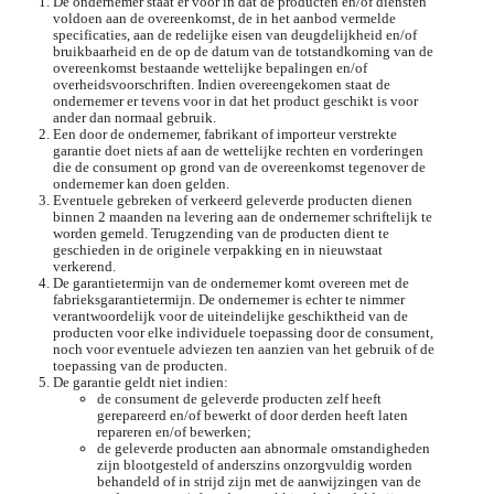
De ondernemer staat er voor in dat de producten en/of diensten
voldoen aan de overeenkomst, de in het aanbod vermelde
specificaties, aan de redelijke eisen van deugdelijkheid en/of
bruikbaarheid en de op de datum van de totstandkoming van de
overeenkomst bestaande wettelijke bepalingen en/of
overheidsvoorschriften. Indien overeengekomen staat de
ondernemer er tevens voor in dat het product geschikt is voor
ander dan normaal gebruik.
Een door de ondernemer, fabrikant of importeur verstrekte
garantie doet niets af aan de wettelijke rechten en vorderingen
die de consument op grond van de overeenkomst tegenover de
ondernemer kan doen gelden.
Eventuele gebreken of verkeerd geleverde producten dienen
binnen 2 maanden na levering aan de ondernemer schriftelijk te
worden gemeld. Terugzending van de producten dient te
geschieden in de originele verpakking en in nieuwstaat
verkerend.
De garantietermijn van de ondernemer komt overeen met de
fabrieksgarantietermijn. De ondernemer is echter te nimmer
verantwoordelijk voor de uiteindelijke geschiktheid van de
producten voor elke individuele toepassing door de consument,
noch voor eventuele adviezen ten aanzien van het gebruik of de
toepassing van de producten.
De garantie geldt niet indien:
de consument de geleverde producten zelf heeft
gerepareerd en/of bewerkt of door derden heeft laten
repareren en/of bewerken;
de geleverde producten aan abnormale omstandigheden
zijn blootgesteld of anderszins onzorgvuldig worden
behandeld of in strijd zijn met de aanwijzingen van de