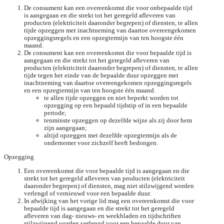
De consument kan een overeenkomst die voor onbepaalde tijd
is aangegaan en die strekt tot het geregeld afleveren van
producten (elektriciteit daaronder begrepen) of diensten, te allen
tijde opzeggen met inachtneming van daartoe overeengekomen
opzeggingsregels en een opzegtermijn van ten hoogste één
maand.
De consument kan een overeenkomst die voor bepaalde tijd is
aangegaan en die strekt tot het geregeld afleveren van
producten (elektriciteit daaronder begrepen) of diensten, te allen
tijde tegen het einde van de bepaalde duur opzeggen met
inachtneming van daartoe overeengekomen opzeggingsregels
en een opzegtermijn van ten hoogste één maand.
te allen tijde opzeggen en niet beperkt worden tot
opzegging op een bepaald tijdstip of in een bepaalde
periode;
tenminste opzeggen op dezelfde wijze als zij door hem
zijn aangegaan;
altijd opzeggen met dezelfde opzegtermijn als de
ondernemer voor zichzelf heeft bedongen.
Opzegging
Een overeenkomst die voor bepaalde tijd is aangegaan en die
strekt tot het geregeld afleveren van producten (elektriciteit
daaronder begrepen) of diensten, mag niet stilzwijgend worden
verlengd of vernieuwd voor een bepaalde duur.
In afwijking van het vorige lid mag een overeenkomst die voor
bepaalde tijd is aangegaan en die strekt tot het geregeld
afleveren van dag- nieuws- en weekbladen en tijdschriften
stilzwijgend worden verlengd voor een bepaalde duur van