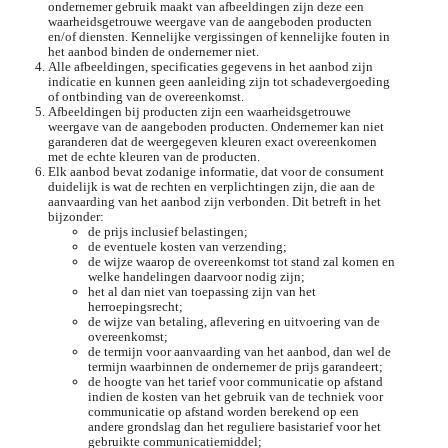
ondernemer gebruik maakt van afbeeldingen zijn deze een
waarheidsgetrouwe weergave van de aangeboden producten
en/of diensten. Kennelijke vergissingen of kennelijke fouten in
het aanbod binden de ondernemer niet.
Alle afbeeldingen, specificaties gegevens in het aanbod zijn
indicatie en kunnen geen aanleiding zijn tot schadevergoeding
of ontbinding van de overeenkomst.
Afbeeldingen bij producten zijn een waarheidsgetrouwe
weergave van de aangeboden producten. Ondernemer kan niet
garanderen dat de weergegeven kleuren exact overeenkomen
met de echte kleuren van de producten.
Elk aanbod bevat zodanige informatie, dat voor de consument
duidelijk is wat de rechten en verplichtingen zijn, die aan de
aanvaarding van het aanbod zijn verbonden. Dit betreft in het
bijzonder:
de prijs inclusief belastingen;
de eventuele kosten van verzending;
de wijze waarop de overeenkomst tot stand zal komen en
welke handelingen daarvoor nodig zijn;
het al dan niet van toepassing zijn van het
herroepingsrecht;
de wijze van betaling, aflevering en uitvoering van de
overeenkomst;
de termijn voor aanvaarding van het aanbod, dan wel de
termijn waarbinnen de ondernemer de prijs garandeert;
de hoogte van het tarief voor communicatie op afstand
indien de kosten van het gebruik van de techniek voor
communicatie op afstand worden berekend op een
andere grondslag dan het reguliere basistarief voor het
gebruikte communicatiemiddel;