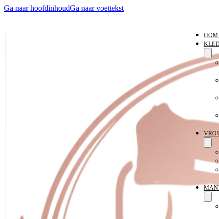
Ga naar hoofdinhoud
Ga naar voettekst
HOM
KLE
VRO
MAN