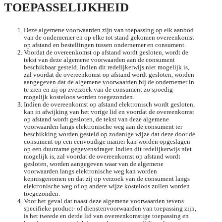
TOEPASSELIJKHEID
Deze algemene voorwaarden zijn van toepassing op elk aanbod
van de ondernemer en op elke tot stand gekomen overeenkomst
op afstand en bestellingen tussen ondernemer en consument.
Voordat de overeenkomst op afstand wordt gesloten, wordt de
tekst van deze algemene voorwaarden aan de consument
beschikbaar gesteld. Indien dit redelijkerwijs niet mogelijk is,
zal voordat de overeenkomst op afstand wordt gesloten, worden
aangegeven dat de algemene voorwaarden bij de ondernemer in
te zien en zij op zverzoek van de consument zo spoedig
mogelijk kosteloos worden toegezonden.
Indien de overeenkomst op afstand elektronisch wordt gesloten,
kan in afwijking van het vorige lid en voordat de overeenkomst
op afstand wordt gesloten, de tekst van deze algemene
voorwaarden langs elektronische weg aan de consument ter
beschikking worden gesteld op zodanige wijze dat deze door de
consument op een eenvoudige manier kan worden opgeslagen
op een duurzame gegevensdrager. Indien dit redelijkerwijs niet
mogelijk is, zal voordat de overeenkomst op afstand wordt
gesloten, worden aangegeven waar van de algemene
voorwaarden langs elektronische weg kan worden
kennisgenomen en dat zij op verzoek van de consument langs
elektronische weg of op andere wijze kosteloos zullen worden
toegezonden.
Voor het geval dat naast deze algemene voorwaarden tevens
specifieke product- of dienstenvoorwaarden van toepassing zijn,
is het tweede en derde lid van overeenkomstige toepassing en