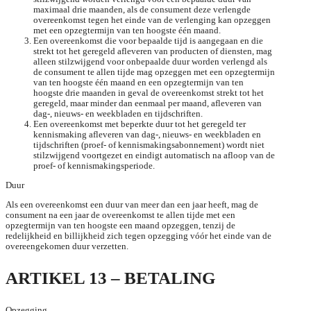
maximaal drie maanden, als de consument deze verlengde
overeenkomst tegen het einde van de verlenging kan opzeggen
met een opzegtermijn van ten hoogste één maand.
Een overeenkomst die voor bepaalde tijd is aangegaan en die
strekt tot het geregeld afleveren van producten of diensten, mag
alleen stilzwijgend voor onbepaalde duur worden verlengd als
de consument te allen tijde mag opzeggen met een opzegtermijn
van ten hoogste één maand en een opzegtermijn van ten
hoogste drie maanden in geval de overeenkomst strekt tot het
geregeld, maar minder dan eenmaal per maand, afleveren van
dag-, nieuws- en weekbladen en tijdschriften.
Een overeenkomst met beperkte duur tot het geregeld ter
kennismaking afleveren van dag-, nieuws- en weekbladen en
tijdschriften (proef- of kennismakingsabonnement) wordt niet
stilzwijgend voortgezet en eindigt automatisch na afloop van de
proef- of kennismakingsperiode.
Duur
Als een overeenkomst een duur van meer dan een jaar heeft, mag de
consument na een jaar de overeenkomst te allen tijde met een
opzegtermijn van ten hoogste een maand opzeggen, tenzij de
redelijkheid en billijkheid zich tegen opzegging vóór het einde van de
overeengekomen duur verzetten.
ARTIKEL 13 – BETALING
Opzegging