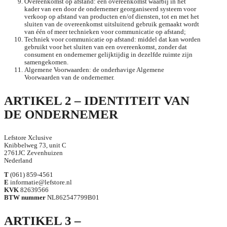
Overeenkomst op afstand: een overeenkomst waarbij in het
kader van een door de ondernemer georganiseerd systeem voor
verkoop op afstand van producten en/of diensten, tot en met het
sluiten van de overeenkomst uitsluitend gebruik gemaakt wordt
van één of meer technieken voor communicatie op afstand;
Techniek voor communicatie op afstand: middel dat kan worden
gebruikt voor het sluiten van een overeenkomst, zonder dat
consument en ondernemer gelijktijdig in dezelfde ruimte zijn
samengekomen.
Algemene Voorwaarden: de onderhavige Algemene
Voorwaarden van de ondernemer.
ARTIKEL 2 – IDENTITEIT VAN
DE ONDERNEMER
Lefstore Xclusive
Knibbelweg 73, unit C
2761JC Zevenhuizen
Nederland
T
(061) 859-4561
E
informatie@lefstore.nl
KVK
82639566
BTW nummer
NL862547799B01
ARTIKEL 3 –