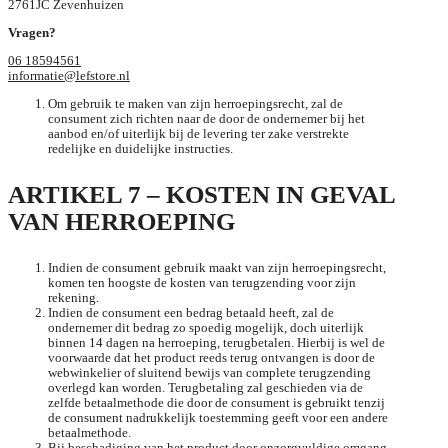
2761JC Zevenhuizen
Vragen?
06 18594561
informatie@lefstore.nl
Om gebruik te maken van zijn herroepingsrecht, zal de
consument zich richten naar de door de ondernemer bij het
aanbod en/of uiterlijk bij de levering ter zake verstrekte
redelijke en duidelijke instructies.
ARTIKEL 7 – KOSTEN IN GEVAL
VAN HERROEPING
Indien de consument gebruik maakt van zijn herroepingsrecht,
komen ten hoogste de kosten van terugzending voor zijn
rekening.
Indien de consument een bedrag betaald heeft, zal de
ondernemer dit bedrag zo spoedig mogelijk, doch uiterlijk
binnen 14 dagen na herroeping, terugbetalen. Hierbij is wel de
voorwaarde dat het product reeds terug ontvangen is door de
webwinkelier of sluitend bewijs van complete terugzending
overlegd kan worden. Terugbetaling zal geschieden via de
zelfde betaalmethode die door de consument is gebruikt tenzij
de consument nadrukkelijk toestemming geeft voor een andere
betaalmethode.
Bij beschadiging van het product door onzorgvuldige omgang