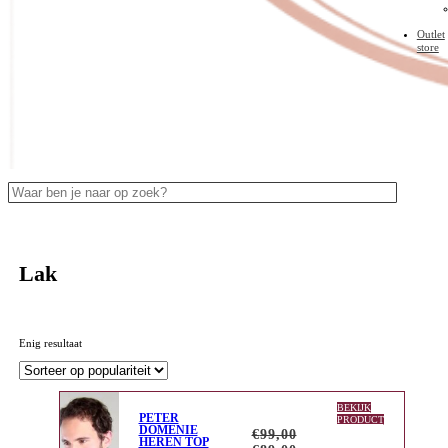
Outlet
store
Zoeken
Lak
Enig resultaat
BEKIJK
PETER
PRODUCT
DOMENIE
€
99,00
HEREN TOP