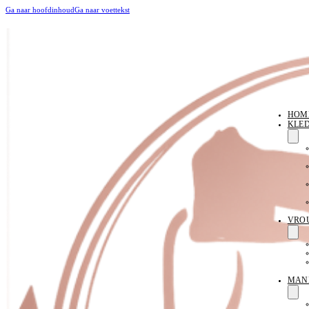
Ga naar hoofdinhoud
Ga naar voettekst
HOM
KLE
VRO
MAN