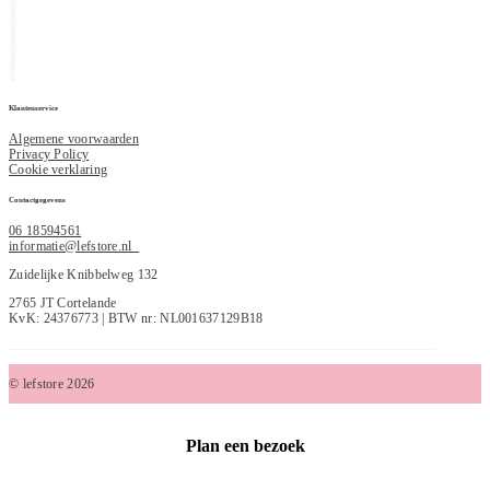
Klantenservice
Algemene voorwaarden
Privacy Policy
Cookie verklaring
Contactgegevens
06 18594561
informatie@lefstore.nl
Zuidelijke Knibbelweg 132
2765 JT Cortelande
KvK: 24376773 | BTW nr: NL001637129B18
© lefstore 2026
Plan een bezoek