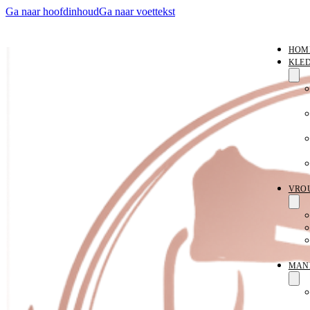
Ga naar hoofdinhoud
Ga naar voettekst
HOM
KLE
VRO
MAN