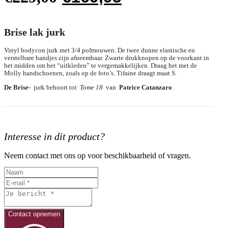
prijs
prijs
was:
is:
Brise lak jurk
€229,00.
€169,95.
Vinyl bodycon jurk met 3/4 pofmouwen. De twee dunne elastische en
verstelbare bandjes zijn afneembaar. Zwarte drukknopen op de voorkant in
het midden om het “uitkleden” te vergemakkelijken. Draag het met de
Molly handschoenen, zoals op de foto’s. Tifaine draagt ​​maat S.
De Brise-
jurk behoort tot
Tome 18
van
Patrice Catanzaro
.
Interesse in dit product?
Neem contact met ons op voor beschikbaarheid of vragen.
Contact opnemen