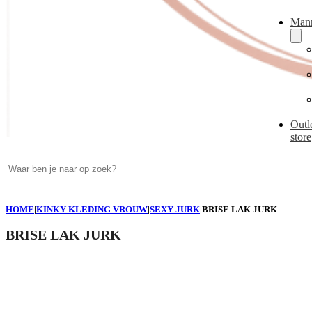
Man
Outl
store
Zoeken
HOME
|
KINKY KLEDING VROUW
|
SEXY JURK
|
BRISE LAK JURK
BRISE LAK JURK