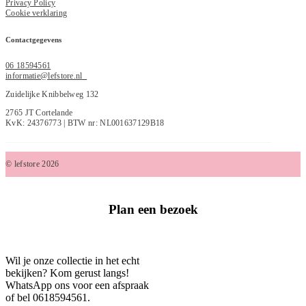
Privacy Policy
Cookie verklaring
Contactgegevens
06 18594561
informatie@lefstore.nl
Zuidelijke Knibbelweg 132
2765 JT Cortelande
KvK: 24376773 | BTW nr: NL001637129B18
© lefstore 2026
Plan een bezoek
Wil je onze collectie in het echt
bekijken? Kom gerust langs!
WhatsApp ons voor een afspraak
of bel 0618594561.