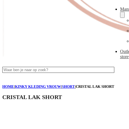
Man
Outl
store
Zoeken
HOME
|
KINKY KLEDING VROUW
|
SHORT
|
CRISTAL LAK SHORT
CRISTAL LAK SHORT