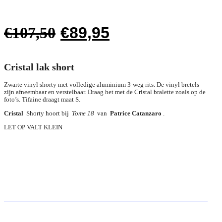
Oorspronkelijke
Huidige
€
107,50
€
89,95
prijs
prijs
was:
is:
Cristal lak short
€107,50.
€89,95.
Zwarte vinyl shorty met volledige aluminium 3-weg rits. De vinyl bretels
zijn afneembaar en verstelbaar. Draag het met de Cristal bralette zoals op de
foto’s. Tifaine draagt ​​maat S.
Cristal
Shorty hoort bij
Tome 18
van
Patrice Catanzaro
.
LET OP VALT KLEIN