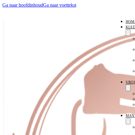
Ga naar hoofdinhoud
Ga naar voettekst
HOM
KLE
VRO
MAN