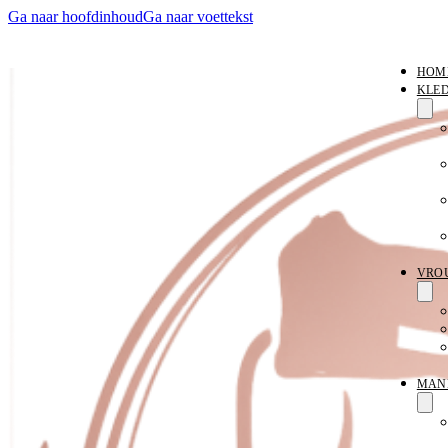
Ga naar hoofdinhoud
Ga naar voettekst
HOM
KLE
VRO
MAN