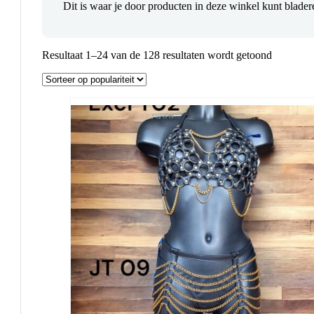
Dit is waar je door producten in deze winkel kunt blader
Resultaat 1–24 van de 128 resultaten wordt getoond