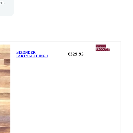
en.
BEKIJK
PRODUCT
BIZONDER
€
329,95
PARTYKLEDING 1