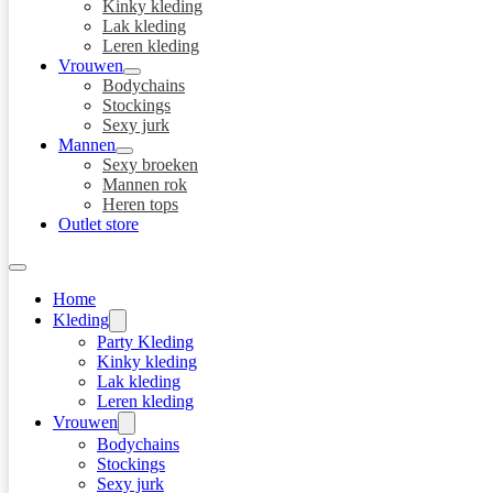
Kinky kleding
Lak kleding
Leren kleding
Vrouwen
Bodychains
Stockings
Sexy jurk
Mannen
Sexy broeken
Mannen rok
Heren tops
Outlet store
Home
Kleding
Party Kleding
Kinky kleding
Lak kleding
Leren kleding
Vrouwen
Bodychains
Stockings
Sexy jurk