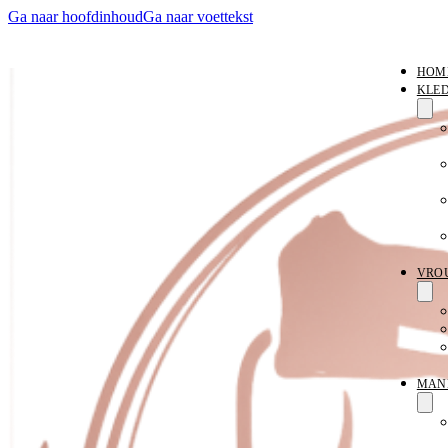
Ga naar hoofdinhoud
Ga naar voettekst
HOM
KLE
VRO
MAN