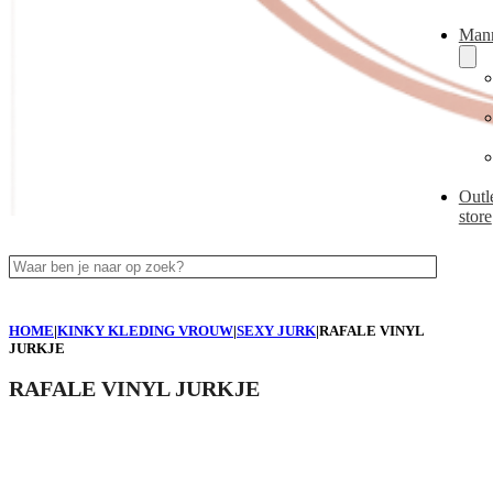
Man
Outl
store
Zoeken
HOME
|
KINKY KLEDING VROUW
|
SEXY JURK
|
RAFALE VINYL
JURKJE
RAFALE VINYL JURKJE